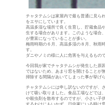
チャタテムシは家屋内で最も普通に見ら
をエサにしています。
高温多湿な場所で良く生育し、貯蔵食品
生する場合があります。このような場合
が豊富になっていることが多い。
梅雨時期の６月、高温多湿の８月、秋雨
す。
ダニやノミの様に人に危害を与えるもの
今回我が家でチャタテムシが発生した原
ではないため、あまり窓を開けることが
掃除する間隔があいてしまった事が挙げ
チャタテムシには申し訳ないのですが、
けて吸い取りました。食品工場などでは
や殺虫剤を散布するのですが、小さい子
するわけにもいかず、日中家にいる時は