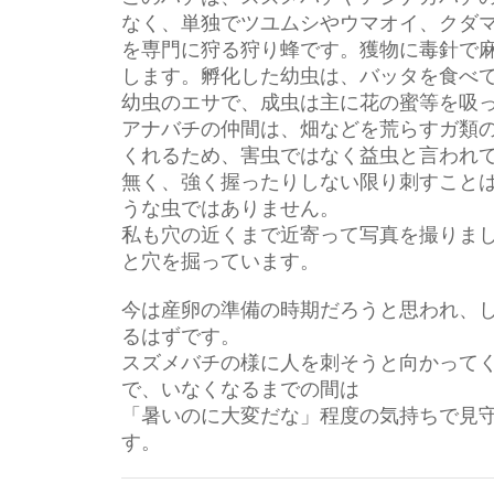
なく、単独でツユムシやウマオイ、クダ
を専門に狩る狩り蜂です。獲物に毒針で
します。孵化した幼虫は、バッタを食べ
幼虫のエサで、成虫は主に花の蜜等を吸
アナバチの仲間は、畑などを荒らすガ類
くれるため、害虫ではなく益虫と言われ
無く、強く握ったりしない限り刺すこと
うな虫ではありません。
私も穴の近くまで近寄って写真を撮りま
と穴を掘っています。
今は産卵の準備の時期だろうと思われ、
るはずです。
スズメバチの様に人を刺そうと向かって
で、いなくなるまでの間は
「暑いのに大変だな」程度の気持ちで見
す。