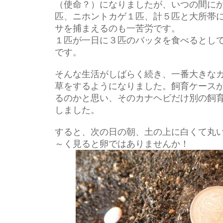
（使命？）になりましたが、いつの間に
匹、ニホントカゲ１匹、計５匹と大所帯
サを捕まえるのも一苦労です。
１匹が一日に３匹のバッタを食べるとし
です。
そんな生活がしばらく続き、一番大きな
草をするようになりました。飼育ケース
るのかと思い、そのカナヘビだけ別の飼
しました。
すると、次の日の朝、土の上に白くて丸
～く見ると卵ではありませんか！